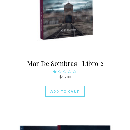
Mar De Sombras -Libro 2
$
15.00
Rat
ed
1.0
ADD TO CART
0
out
of
5