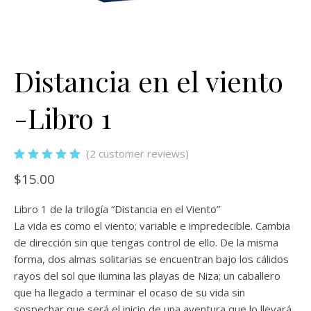
Distancia en el viento
-Libro 1
(
2
customer reviews)
Rated
1
5.00
out
$
15.00
of 5 based on
customer
rating
Libro 1 de la trilogía “Distancia en el Viento”
La vida es como el viento; variable e impredecible. Cambia
de dirección sin que tengas control de ello. De la misma
forma, dos almas solitarias se encuentran bajo los cálidos
rayos del sol que ilumina las playas de Niza; un caballero
que ha llegado a terminar el ocaso de su vida sin
sospechar que será el inicio de una aventura que lo llevará